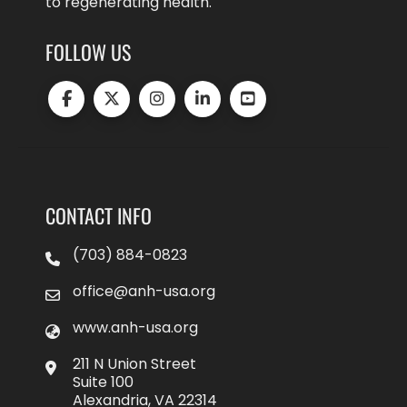
to regenerating health.
FOLLOW US
CONTACT INFO
(703) 884-0823
office@anh-usa.org
www.anh-usa.org
211 N Union Street
Suite 100
Alexandria, VA 22314